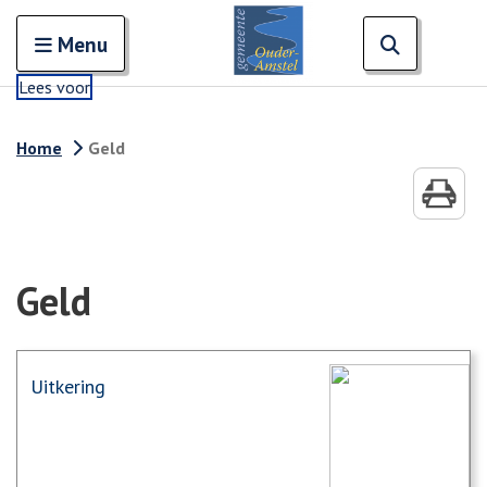
Zoeken
Open en sluit het
Open zoe
Zoe
Menu
Lees voor
Home
Geld
Geld
Uitkering