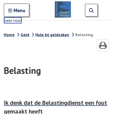
Zoeken
Open en sluit het
Open zoe
Zoe
Menu
Lees voor
Home
Geld
Hulp bij geldzaken
Belasting
Belasting
Ik denk dat de Belastingdienst een fout
gemaakt heeft