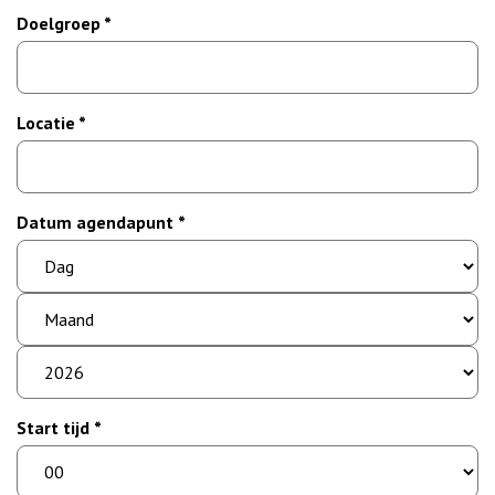
Doelgroep *
Locatie *
Datum agendapunt *
dag
maand
jaar
Start tijd *
uur