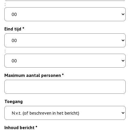
minuut
:
Eind tijd *
uur
minuut
:
Maximum aantal personen *
Toegang
Inhoud bericht *