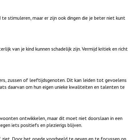
e stimuleren, maar er zijn ook dingen die je beter niet kunt
jk van je kind kunnen schadelijk zijn. Vermijd kritiek en richt
ers, zussen of leeftijdsgenoten. Dit kan leiden tot gevoelens
aats daarvan om hun eigen unieke kwaliteiten en talenten te
ewoonten ontwikkelen, maar dit moet niet doorslaan in een
gen iets positiefs en plezierigs blijven.
lf ziet. Door het goede voorbeeld te geven en te focussen op