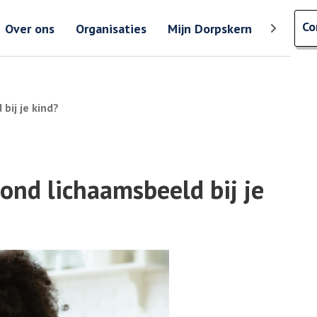
Zoeken
Co
Zoeken 
Over ons
Organisaties
Mijn Dorpskern
Toon meer
bij je kind?
ond lichaamsbeeld bij je