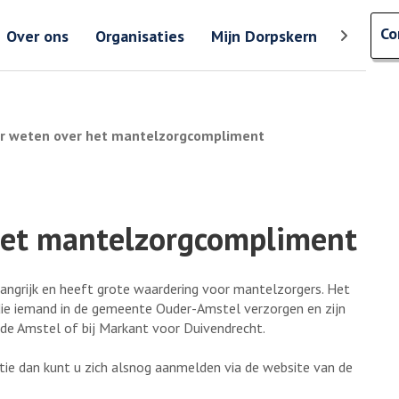
Zoeken
Co
Zoeken 
Over ons
Organisaties
Mijn Dorpskern
Toon meer
er weten over het mantelzorgcompliment
 het mantelzorgcompliment
ngrijk en heeft grote waardering voor mantelzorgers. Het
e iemand in de gemeente Ouder-Amstel verzorgen en zijn
de Amstel of bij Markant voor Duivendrecht.
tie dan kunt u zich alsnog aanmelden via de website van de